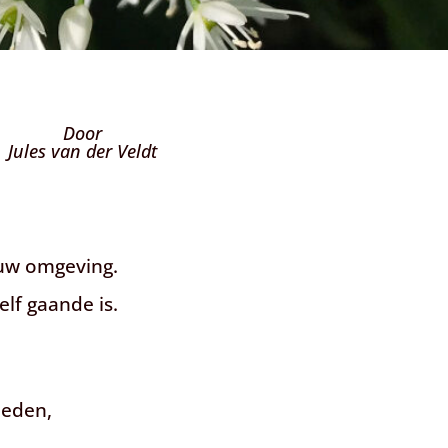
Door
Jules van der Veldt
uw omgeving.
lf gaande is.
heden,