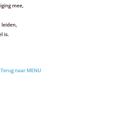
uiging mee,
 leiden,
 is.
Terug naar MENU