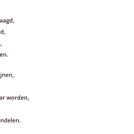
raagd,
d,
,
en.
ijnen,
ar worden,
andelen.